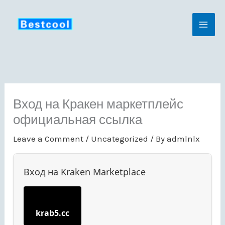
Skip
to
content
Вход на Кракен маркетплейс
официальная ссылка
Leave a Comment
/
Uncategorized
/ By
admlnlx
Вход на Kraken Marketplace
krab5.cc